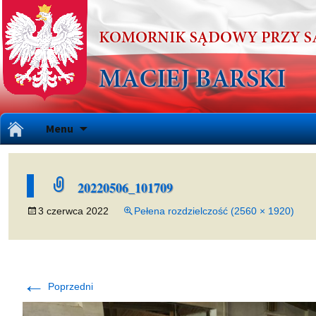
Przejdź
Menu
do
treści
20220506_101709
3 czerwca 2022
Pełena rozdzielczość (2560 × 1920)
←
Poprzedni