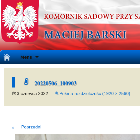
Przejdź
Menu
do
treści
20220506_100903
3 czerwca 2022
Pełena rozdzielczość (1920 × 2560)
←
Poprzedni