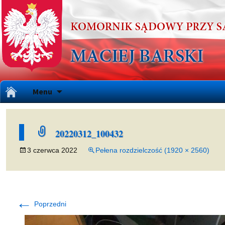
Przejdź
Menu
do
treści
20220312_100432
3 czerwca 2022
Pełena rozdzielczość (1920 × 2560)
←
Poprzedni