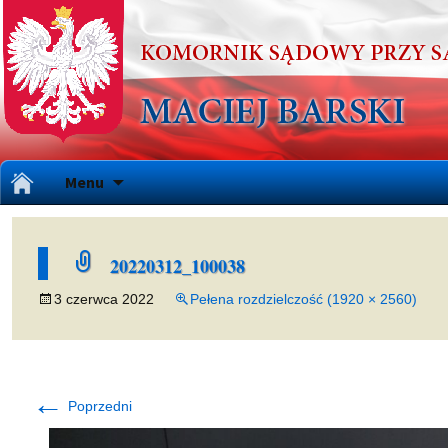
Przejdź
Menu
do
treści
20220312_100038
3 czerwca 2022
Pełena rozdzielczość (1920 × 2560)
←
Poprzedni